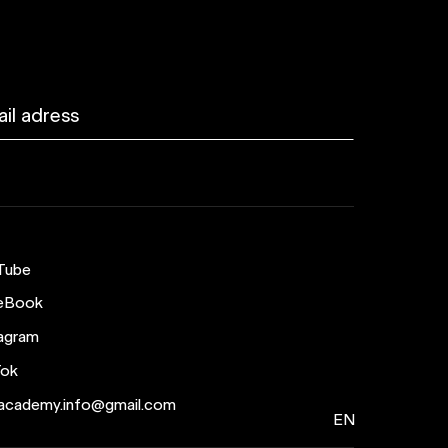
Tube
eBook
agram
Tok
academy.info@gmail.com
EN