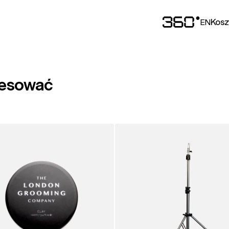
Kosz
EN
resować