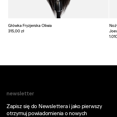
Główka Fryzjerska Oliwia
Noży
315,00 zł
Joew
1.01
newsletter
Zapisz się do Newslettera i jako pierwszy
otrzymuj powiadomienia o nowych