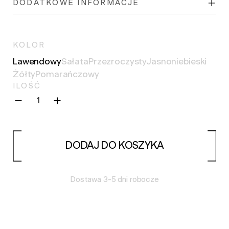
DODATKOWE INFORMACJE
KOLOR
Lawendowy
Sałata
Przezroczysty
Jasnoniebieski
Żółty
Pomarańczowy
ILOŚĆ
DODAJ DO KOSZYKA
Dostawa 3-5 dni robocze