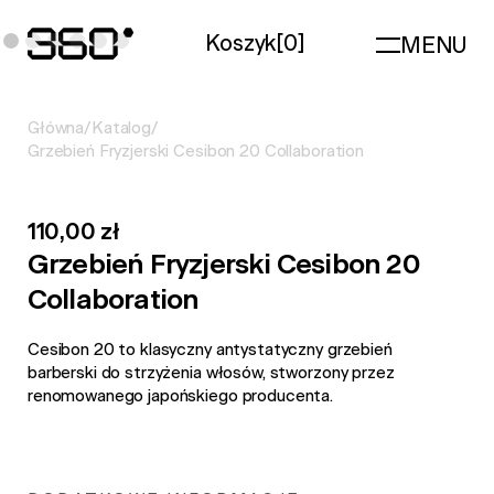
Koszyk
[
0
]
MENU
Główna
/
Katalog
/
Grzebień Fryzjerski Cesibon 20 Collaboration
110,00 zł
Grzebień Fryzjerski Cesibon 20
Collaboration
Cesibon 20 to klasyczny antystatyczny grzebień
barberski do strzyżenia włosów, stworzony przez
renomowanego japońskiego producenta.