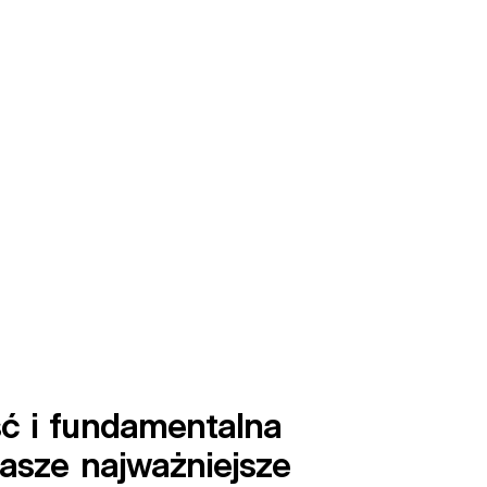
ść
i
fundamentalna
asze
najważniejsze