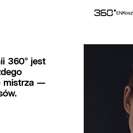
ĘSKICH FRY
Kosz
EN
ii
360°
jest
żdego
o
mistrza
—
sów.