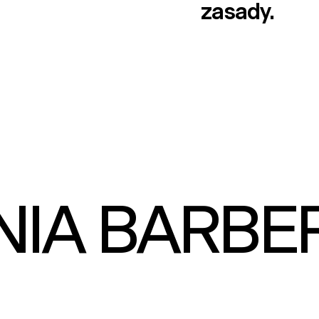
zasady.
IA BARBE