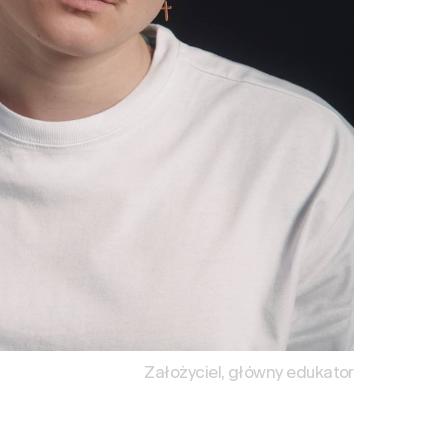
Założyciel, główny edukator