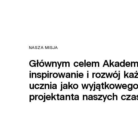
AKADEMIA M
NASZA
MISJA
Głównym
celem
Akadem
inspirowanie
i
rozwój
ka
ucznia
jako
wyjątkoweg
projektanta
naszych
cza