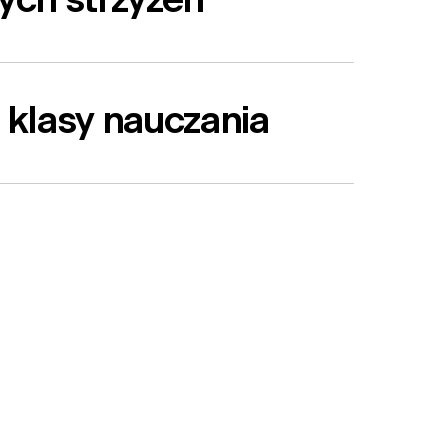
ch strzyżeń
 klasy nauczania