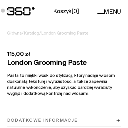
Koszyk
[
0
]
MENU
Główna
/
Katalog
/
London Grooming Paste
115,00 zł
London Grooming Paste
Pasta to miękki wosk do stylizacji, który nadaje włosom
doskonałą teksturę i wyrazistość, a także zapewnia
naturalne wykończenie, aby uzyskać bardziej wyrazisty
wygląd i dodatkową kontrolę nad włosami.
DODATKOWE INFORMACJE