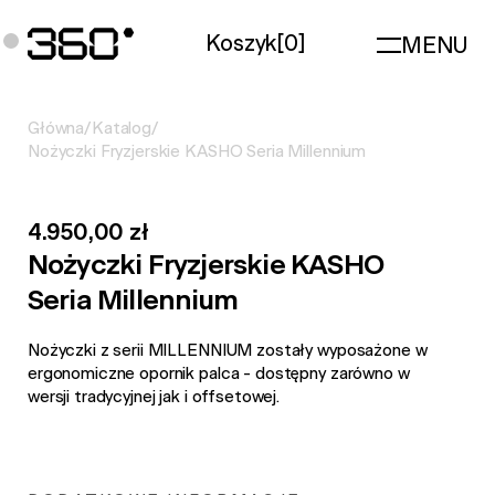
Koszyk
[
0
]
MENU
Główna
/
Katalog
/
Nożyczki Fryzjerskie KASHO Seria Millennium
4.950,00 zł
Nożyczki Fryzjerskie KASHO
Seria Millennium
Nożyczki z serii MILLENNIUM zostały wyposażone w
ergonomiczne opornik palca - dostępny zarówno w
wersji tradycyjnej jak i offsetowej.