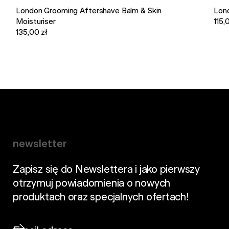
London Grooming Aftershave Balm & Skin
Lon
Moisturiser
115,
135,00 zł
newsletter
Zapisz się do Newslettera i jako pierwszy
otrzymuj powiadomienia o nowych
produktach oraz specjalnych ofertach!