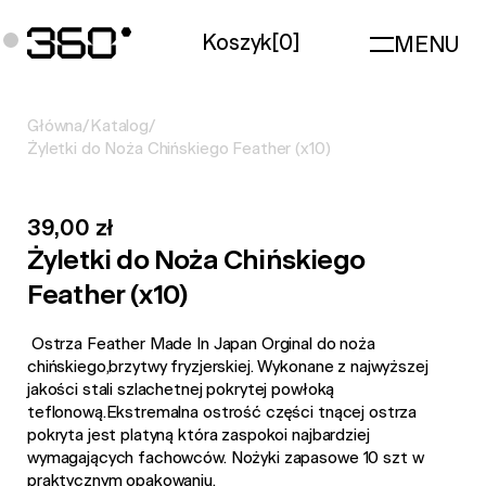
Koszyk
[
0
]
MENU
Główna
/
Katalog
/
Żyletki do Noża Chińskiego Feather (x10)
39,00 zł
Żyletki do Noża Chińskiego
Feather (x10)
Ostrza Feather Made In Japan Orginal do noża
chińskiego,brzytwy fryzjerskiej. Wykonane z najwyższej
jakości stali szlachetnej pokrytej powłoką
teflonową.Ekstremalna ostrość części tnącej ostrza
pokryta jest platyną która zaspokoi najbardziej
wymagających fachowców. Nożyki zapasowe 10 szt w
praktycznym opakowaniu.